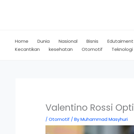
Skip
to
content
Home
Dunia
Nasional
Bisnis
Edutaiment
Kecantikan
kesehatan
Otomotif
Teknologi
Valentino Rossi Op
/
Otomotif
/ By
Muhammad Masyhuri