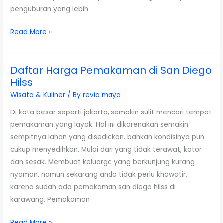
penguburan yang lebih
Pemakaman
Read More »
di
Private
Daftar Harga Pemakaman di San Diego
Estate
Hilss
San
Diego
Wisata & Kuliner
/ By
revia maya
Hills
Di kota besar seperti jakarta, semakin sulit mencari tempat
pemakaman yang layak. Hal ini dikarenakan semakin
sempitnya lahan yang disediakan. bahkan kondisinya pun
cukup menyedihkan. Mulai dari yang tidak terawat, kotor
dan sesak. Membuat keluarga yang berkunjung kurang
nyaman. namun sekarang anda tidak perlu khawatir,
karena sudah ada pemakaman san diego hilss di
karawang. Pemakaman
Daftar
Read More »