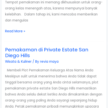
Tempat pemakaman ini memang dikhususkan untuk orang-
orang kelas menengah atas, karena mempunyai banyak
kelebihan. Dalam tahap ini, kami mencoba memberikan
dan mengulas
3
Read More »
Kelebihan
Pemakaman
Pemakaman di Private Estate San
San
Diego Hills
Diego
Hills
Wisata & Kuliner
/ By
revia maya
yang
Membeli Plot Pemakaman Keluarga Atas Nama Anda
Tidak
Meskipun sulit untuk menerima bahwa Anda tidak dapat
Ditemukan
tinggal bersama orang yang Anda cintai selamanya, plot
Tempat
pemakaman private estate San Diego Hills memastikan
Lainnya
bahwa Anda selalu dekat ketika Anda dimakamkan dengan
orang-orang yang paling Anda sayangi sepanjang hidup
Anda. Petak pemakaman pribadi memungkinkan upacara