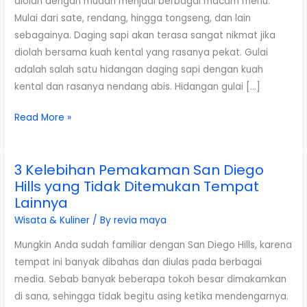
diolah dengan mudah menjadi berbagai macam menu.
Mulai dari sate, rendang, hingga tongseng, dan lain
sebagainya. Daging sapi akan terasa sangat nikmat jika
diolah bersama kuah kental yang rasanya pekat. Gulai
adalah salah satu hidangan daging sapi dengan kuah
kental dan rasanya nendang abis. Hidangan gulai […]
2
Read More »
Resep
Gulai
3 Kelebihan Pemakaman San Diego
Daging
Hills yang Tidak Ditemukan Tempat
Sapi
Lainnya
Lezat
Dan
Wisata & Kuliner
/ By
revia maya
Menggugah
Mungkin Anda sudah familiar dengan San Diego Hills, karena
Selera
tempat ini banyak dibahas dan diulas pada berbagai
Makan
media. Sebab banyak beberapa tokoh besar dimakamkan
di sana, sehingga tidak begitu asing ketika mendengarnya.