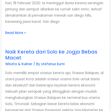
hari, 18 Februari 2020. Ia meninggal dunia karena serangan
jantung dan sempat dilarikan ke rumah sakit mmc. Ashraf
dimakamkan di pemakaman mewah san diego hills,
karawang jawa barat. San diego
Inilah
Read More »
Daftar
Artis
Naik Kereta dari Solo ke Jogja Bebas
Yang
Macet
Dimakamkan
di
Wisata & Kuliner
/ By
stefanus kurni
San
Solo memiliki empat stasiun kereta api, Stasiun Balapan, di
Diego
utara pusat kota adalah stasiun utama Solo untuk bisnis
Hills
dan eksekutif dan beberapa layanan kereta ekonomi.
Sebuah jalan setapak yang ditinggikan dengan mudah
menghubungkan Stasiun Balapan ke terminal bus utama
Solo, Tirtonadi. Sebagian besar kereta kelas ekonomi
beroperasi dari Stasiun Purwosari sekitar tiga kilometer ke