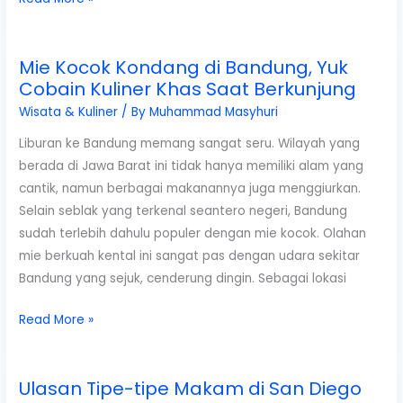
Harga
Pemakaman
Mie Kocok Kondang di Bandung, Yuk
di
Cobain Kuliner Khas Saat Berkunjung
San
Diego
Wisata & Kuliner
/ By
Muhammad Masyhuri
Hilss
Liburan ke Bandung memang sangat seru. Wilayah yang
berada di Jawa Barat ini tidak hanya memiliki alam yang
cantik, namun berbagai makanannya juga menggiurkan.
Selain seblak yang terkenal seantero negeri, Bandung
sudah terlebih dahulu populer dengan mie kocok. Olahan
mie berkuah kental ini sangat pas dengan udara sekitar
Bandung yang sejuk, cenderung dingin. Sebagai lokasi
Mie
Read More »
Kocok
Kondang
Ulasan Tipe-tipe Makam di San Diego
di