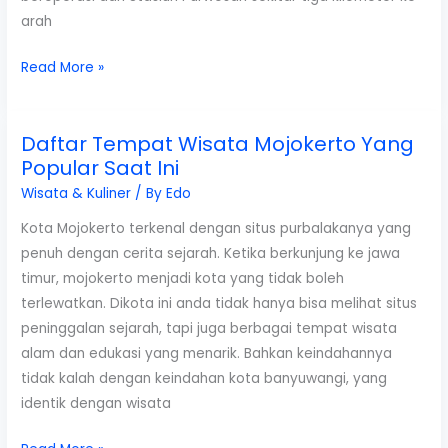
arah
Naik
Read More »
Kereta
dari
Daftar Tempat Wisata Mojokerto Yang
Solo
Popular Saat Ini
ke
Jogja
Wisata & Kuliner
/ By
Edo
Bebas
Kota Mojokerto terkenal dengan situs purbalakanya yang
Macet
penuh dengan cerita sejarah. Ketika berkunjung ke jawa
timur, mojokerto menjadi kota yang tidak boleh
terlewatkan. Dikota ini anda tidak hanya bisa melihat situs
peninggalan sejarah, tapi juga berbagai tempat wisata
alam dan edukasi yang menarik. Bahkan keindahannya
tidak kalah dengan keindahan kota banyuwangi, yang
identik dengan wisata