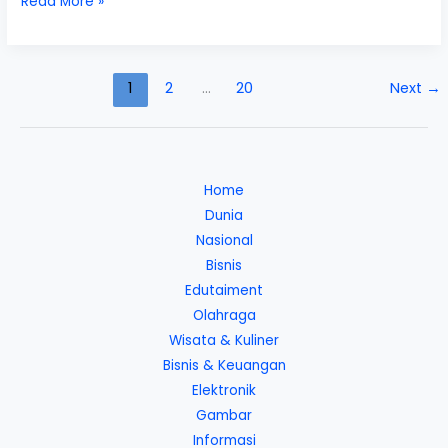
Daftar
Read More »
Tempat
Wisata
Mojokerto
1
2
…
20
Next
→
Yang
Popular
Saat
Ini
Home
Dunia
Nasional
Bisnis
Edutaiment
Olahraga
Wisata & Kuliner
Bisnis & Keuangan
Elektronik
Gambar
Informasi