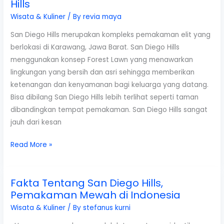
Hills
Bandung,
Yuk
Wisata & Kuliner
/ By
revia maya
Cobain
San Diego Hills merupakan kompleks pemakaman elit yang
Kuliner
berlokasi di Karawang, Jawa Barat. San Diego Hills
Khas
menggunakan konsep Forest Lawn yang menawarkan
Saat
lingkungan yang bersih dan asri sehingga memberikan
Berkunjung
ketenangan dan kenyamanan bagi keluarga yang datang.
Bisa dibilang San Diego Hills lebih terlihat seperti taman
dibandingkan tempat pemakaman. San Diego Hills sangat
jauh dari kesan
Ulasan
Read More »
Tipe-
tipe
Fakta Tentang San Diego Hills,
Makam
Pemakaman Mewah di Indonesia
di
San
Wisata & Kuliner
/ By
stefanus kurni
Diego