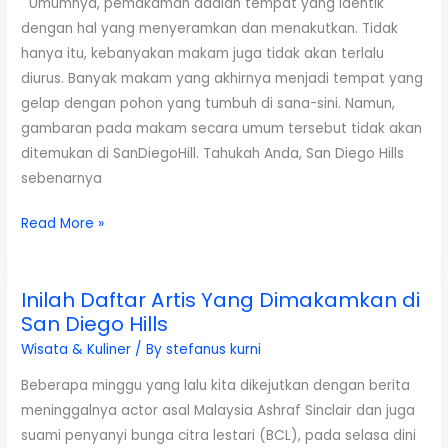
Umumnya, pemakaman adalah tempat yang identik
Hills
dengan hal yang menyeramkan dan menakutkan. Tidak
hanya itu, kebanyakan makam juga tidak akan terlalu
diurus. Banyak makam yang akhirnya menjadi tempat yang
gelap dengan pohon yang tumbuh di sana-sini. Namun,
gambaran pada makam secara umum tersebut tidak akan
ditemukan di SanDiegoHill. Tahukah Anda, San Diego Hills
sebenarnya
Fakta
Read More »
Tentang
San
Inilah Daftar Artis Yang Dimakamkan di
Diego
San Diego Hills
Hills,
Pemakaman
Wisata & Kuliner
/ By
stefanus kurni
Mewah
Beberapa minggu yang lalu kita dikejutkan dengan berita
di
meninggalnya actor asal Malaysia Ashraf Sinclair dan juga
Indonesia
suami penyanyi bunga citra lestari (BCL), pada selasa dini