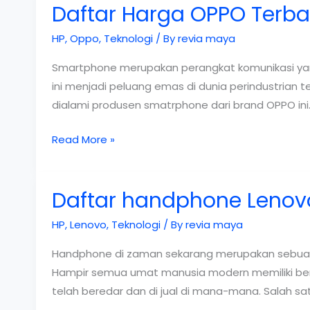
Daftar Harga OPPO Terba
TERBARU
2019
HP
,
Oppo
,
Teknologi
/ By
revia maya
Smartphone merupakan perangkat komunikasi yang
ini menjadi peluang emas di dunia perindustrian 
dialami produsen smatrphone dari brand OPPO ini
Daftar
Read More »
Harga
OPPO
Daftar handphone Lenovo
Terbaru
2019
HP
,
Lenovo
,
Teknologi
/ By
revia maya
Handphone di zaman sekarang merupakan sebuah k
Hampir semua umat manusia modern memiliki ben
telah beredar dan di jual di mana-mana. Salah 