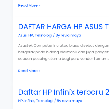
Daftar
Read More »
handphone
Lenovo
DAFTAR HARGA HP ASUS T
terbaru
2019
Asus
,
HP
,
Teknologi
/ By
revia maya
Asustek Computer Inc atau biasa disebut dengan 
bergerak pada bidang elektronik dan juga gadget
sebuah pesaing utama bagi para vendor ternama 
DAFTAR
Read More »
HARGA
HP
Daftar HP Infinix terbaru 
ASUS
TERBARU
HP
,
Infinix
,
Teknologi
/ By
revia maya
2019