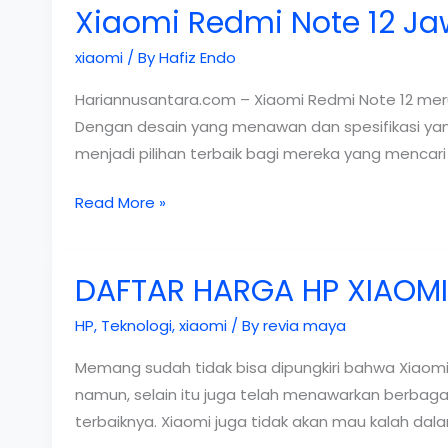
Xiaomi Redmi Note 12 J
xiaomi
/ By
Hafiz Endo
Hariannusantara.com – Xiaomi Redmi Note 12 m
Dengan desain yang menawan dan spesifikasi yan
menjadi pilihan terbaik bagi mereka yang mencari
Xiaomi
Read More »
Redmi
Note
DAFTAR HARGA HP XIAOMI
12
Jawara
HP
,
Teknologi
,
xiaomi
/ By
revia maya
Tanpa
Batas
Memang sudah tidak bisa dipungkiri bahwa Xiaom
namun, selain itu juga telah menawarkan berbaga
terbaiknya. Xiaomi juga tidak akan mau kalah da