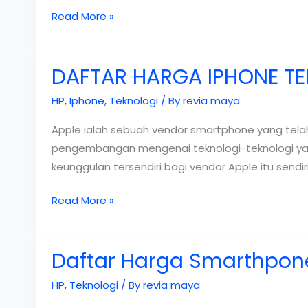
DAFTAR
Read More »
HARGA
HP
DAFTAR HARGA IPHONE TE
XIAOMI
HP
,
Iphone
,
Teknologi
/ By
revia maya
Apple ialah sebuah vendor smartphone yang telah
pengembangan mengenai teknologi-teknologi yang 
keunggulan tersendiri bagi vendor Apple itu sendir
DAFTAR
Read More »
HARGA
IPHONE
Daftar Harga Smarthpone
TERBARU
2019
HP
,
Teknologi
/ By
revia maya