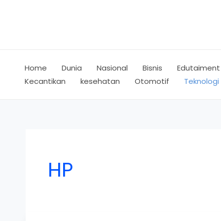
Skip
to
content
Home
Dunia
Nasional
Bisnis
Edutaiment
Kecantikan
kesehatan
Otomotif
Teknologi
HP