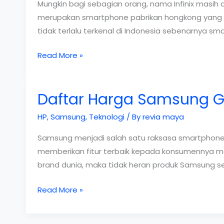
Mungkin bagi sebagian orang, nama Infinix masih as
merupakan smartphone pabrikan hongkong yang pa
tidak terlalu terkenal di Indonesia sebenarnya smar
Daftar
Read More »
HP
Infinix
Daftar Harga Samsung Ga
terbaru
2019
HP
,
Samsung
,
Teknologi
/ By
revia maya
Samsung menjadi salah satu raksasa smartphone
memberikan fitur terbaik kepada konsumennya mak
brand dunia, maka tidak heran produk Samsung sela
Daftar
Read More »
Harga
Samsung