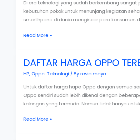
Di era teknologi yang sudah berkembang sangat 
kebutuhan pokok untuk menunjang kegiatan sehari
smarthpone di dunia mengincar para konsumen di
Daftar
Read More »
Harga
Smarthpone
DAFTAR HARGA OPPO TER
Terbaru
2019
HP
,
Oppo
,
Teknologi
/ By
revia maya
Untuk daftar harga hape Oppo dengan semua serie
Oppo sendiri sudah lebih dikenal dengan bebera
kalangan yang termuda. Namun tidak hanya untuk 
DAFTAR
Read More »
HARGA
OPPO