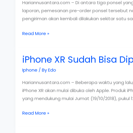
iPad
Hariannusantara.com – Di antara tiga ponsel yang b
Kualitas
laporan, pemesanan pre-order ponsel tersebut naik
Bagus
pengiriman akan kembali dilakukan sekitar satu 
Pengiriman
Read More »
iPhone
XR
iPhone XR Sudah Bisa Dip
Molor
Sampai
Iphone
/ By
Edo
Awal
November
Hariannusantara.com – Beberapa waktu yang lalu,
iPhone XR akan mulai dibuka oleh Apple. Produk iP
yang mendukung mulai Jumat (19/10/2018), pukul 1
iPhone
Read More »
XR
Sudah