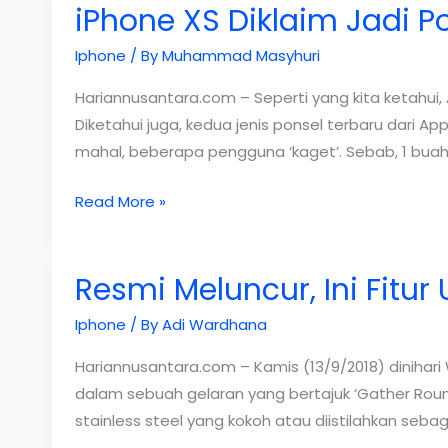
iPhone XS Diklaim Jadi P
Bisa
Dipesan
Iphone
/ By
Muhammad Masyhuri
Mulai
19
Hariannusantara.com – Seperti yang kita ketahui,
Oktober
Diketahui juga, kedua jenis ponsel terbaru dari A
mahal, beberapa pengguna ‘kaget’. Sebab, 1 buah
iPhone
Read More »
XS
Diklaim
Resmi Meluncur, Ini Fitu
Jadi
Ponsel
Iphone
/ By
Adi Wardhana
Termahal
Apple
Hariannusantara.com – Kamis (13/9/2018) dinihari 
dalam sebuah gelaran yang bertajuk ‘Gather Rou
stainless steel yang kokoh atau diistilahkan seba