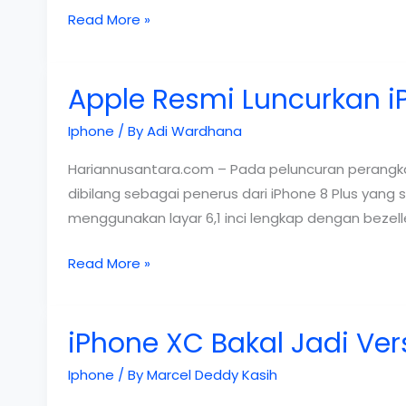
Resmi
Read More »
Meluncur,
Ini
Apple Resmi Luncurkan i
Fitur
Unggulan
Iphone
/ By
Adi Wardhana
iPhone
XS
Hariannusantara.com – Pada peluncuran perangkat
dan
dibilang sebagai penerus dari iPhone 8 Plus yan
iPhone
menggunakan layar 6,1 inci lengkap dengan bezelles
XS
Apple
Read More »
Max
Resmi
Luncurkan
iPhone XC Bakal Jadi Ver
iPhone
XR,
Iphone
/ By
Marcel Deddy Kasih
Layar