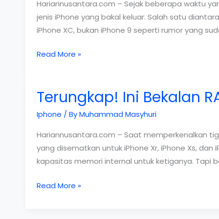
Besar
Hariannusantara.com – Sejak beberapa waktu yang l
Harga
jenis iPhone yang bakal keluar. Salah satu dianta
Murah
iPhone XC, bukan iPhone 9 seperti rumor yang su
iPhone
Read More »
XC
Bakal
Terungkap! Ini Bekalan R
Jadi
Versi
Iphone
/ By
Muhammad Masyhuri
Termurah
iPhone
Hariannusantara.com – Saat memperkenalkan tiga
2018
yang disematkan untuk iPhone Xr, iPhone Xs, dan
kapasitas memori internal untuk ketiganya. Tapi b
Terungkap!
Read More »
Ini
Bekalan