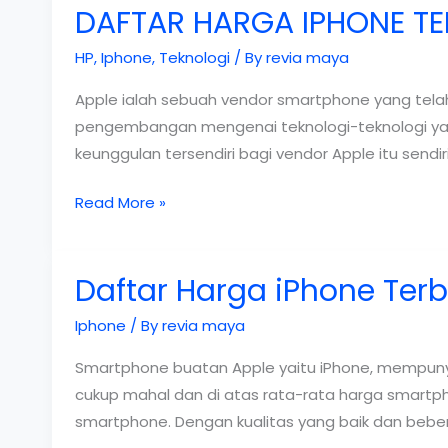
DAFTAR HARGA IPHONE TE
HP
,
Iphone
,
Teknologi
/ By
revia maya
Apple ialah sebuah vendor smartphone yang telah
pengembangan mengenai teknologi-teknologi yang 
keunggulan tersendiri bagi vendor Apple itu sendir
DAFTAR
Read More »
HARGA
IPHONE
Daftar Harga iPhone Terb
TERBARU
2019
Iphone
/ By
revia maya
Smartphone buatan Apple yaitu iPhone, mempunya
cukup mahal dan di atas rata-rata harga smartp
smartphone. Dengan kualitas yang baik dan beberap