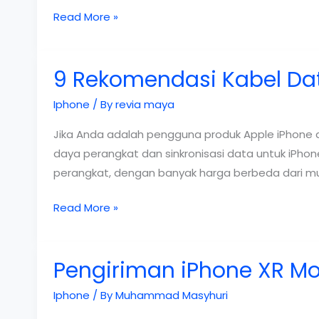
Daftar
Read More »
Harga
iPhone
9 Rekomendasi Kabel Dat
Terbaru
2019
Iphone
/ By
revia maya
Jika Anda adalah pengguna produk Apple iPhone d
daya perangkat dan sinkronisasi data untuk iPho
perangkat, dengan banyak harga berbeda dari mu
9
Read More »
Rekomendasi
Kabel
Pengiriman iPhone XR M
Data
iPhone
Iphone
/ By
Muhammad Masyhuri
dan