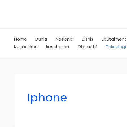
Skip
to
content
Home
Dunia
Nasional
Bisnis
Edutaiment
Kecantikan
kesehatan
Otomotif
Teknologi
Iphone