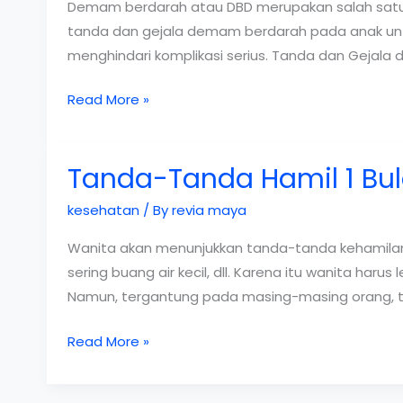
Demam berdarah atau DBD merupakan salah satu 
tanda dan gejala demam berdarah pada anak un
menghindari komplikasi serius. Tanda dan Gej
Tanda-
Read More »
tanda
peringatan
Tanda-Tanda Hamil 1 Bul
demam
berdarah
kesehatan
/ By
revia maya
pada
anak-
Wanita akan menunjukkan tanda-tanda kehamilan 1
anak
sering buang air kecil, dll. Karena itu wanita h
Namun, tergantung pada masing-masing orang, t
Tanda-
Read More »
Tanda
Hamil