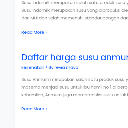
Susu Indomilk merupakan salah satu produk susu 
Susu Indomilk merupakan susu yang diproduksi ol
dari MUI dan telah memenuhi standar pangan da
Daftar
Read More »
harga
susu
Daftar harga susu anm
indomilk
kesehatan
/ By
revia maya
Susu Anmum merupakan salah satu produk susu ya
materna menjadi susu untuk ibu hamil no 1 di berba
kehamilan, Anmum juga memproduksi susu untuk 
Daftar
Read More »
harga
susu