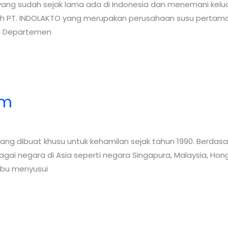
yang sudah sejak lama ada di Indonesia dan menemani kelua
eh PT. INDOLAKTO yang merupakan perusahaan susu pertama y
ri Departemen
um
ng dibuat khusu untuk kehamilan sejak tahun 1990. Berdas
gai negara di Asia seperti negara Singapura, Malaysia, Hongk
ibu menyusui