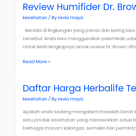
Review Humifider Dr. B
kesehatan
/ By
revia maya
Berada di lingkungan yang panas dan kering bis
tersebut Anda bisa menggunakan pelembab udara 
Untuk lebih lengkapnya simak review Dr. Brown Ultr
Review
Read More »
Humifider
Dr.
Daftar Harga Herbalife T
Browns
yang
kesehatan
/ By
revia maya
Bantu
Lembabkan
Apakah anda sedang mengalami masalah berat bada
Udara
satu produk kesehatan yang menawarkan solusi ba
berbagai macam kalangan, semakin hari permintaa