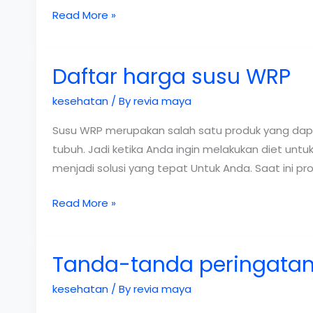
Harga
Read More »
susu
herbalife
Daftar harga susu WRP
untuk
kurus
kesehatan
/ By
revia maya
Susu WRP merupakan salah satu produk yang da
tubuh. Jadi ketika Anda ingin melakukan diet u
menjadi solusi yang tepat Untuk Anda. Saat ini p
Daftar
Read More »
harga
susu
Tanda-tanda peringata
WRP
kesehatan
/ By
revia maya