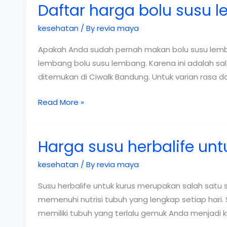
Daftar harga bolu susu 
anmum
kesehatan
/ By
revia maya
Apakah Anda sudah pernah makan bolu susu lemb
lembang bolu susu lembang. Karena ini adalah sa
ditemukan di Ciwalk Bandung. Untuk varian rasa da
Daftar
Read More »
harga
bolu
Harga susu herbalife unt
susu
lembang
kesehatan
/ By
revia maya
Susu herbalife untuk kurus merupakan salah satu
memenuhi nutrisi tubuh yang lengkap setiap hari
memiliki tubuh yang terlalu gemuk Anda menjadi k