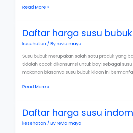
Daftar
Read More »
Harga
Herbalife
Daftar harga susu bubuk 
Terbaru
2019
kesehatan
/ By
revia maya
Susu bubuk merupakan salah satu produk yang b
tidalah cocok dikonsumsi untuk bayi sebagai susu
makanan biasanya susu bubuk kiloan ini bermanfa
Daftar
Read More »
harga
susu
Daftar harga susu indomi
bubuk
kiloan
kesehatan
/ By
revia maya