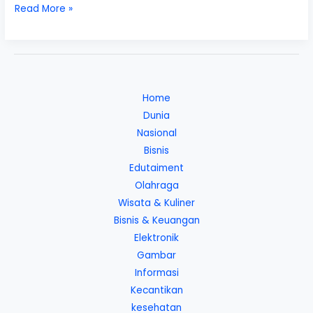
Daftar
Read More »
Laptop
Asus
ROG
Terbaru
2019
Home
Dunia
Nasional
Bisnis
Edutaiment
Olahraga
Wisata & Kuliner
Bisnis & Keuangan
Elektronik
Gambar
Informasi
Kecantikan
kesehatan