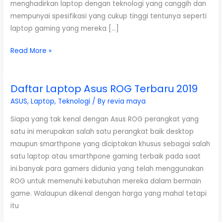
menghadirkan laptop dengan teknologi yang canggih dan
mempunyai spesifikasi yang cukup tinggi tentunya seperti
laptop gaming yang mereka […]
Daftar
Read More »
Harga
Laptop
Daftar Laptop Asus ROG Terbaru 2019
Asus
Terbaru
ASUS
,
Laptop
,
Teknologi
/ By
revia maya
2019
Siapa yang tak kenal dengan Asus ROG perangkat yang
satu ini merupakan salah satu perangkat baik desktop
maupun smarthpone yang diciptakan khusus sebagai salah
satu laptop atau smarthpone gaming terbaik pada saat
ini.banyak para gamers didunia yang telah menggunakan
ROG untuk memenuhi kebutuhan mereka dalam bermain
game. Walaupun dikenal dengan harga yang mahal tetapi
itu