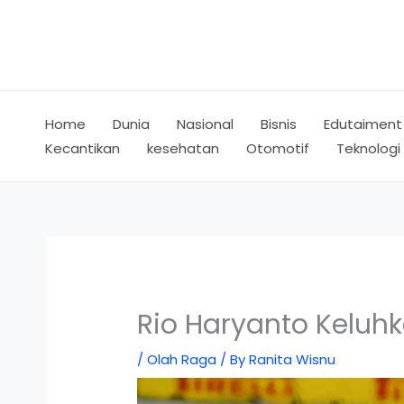
Skip
to
content
Home
Dunia
Nasional
Bisnis
Edutaiment
Kecantikan
kesehatan
Otomotif
Teknologi
Rio Haryanto Keluh
/
Olah Raga
/ By
Ranita Wisnu