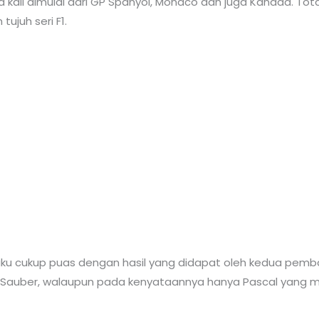
tiga kali dimulai dari GP Spanyol, Monaco dan juga Kanada.
tujuh seri F1.
aku cukup puas dengan hasil yang didapat oleh kedua pemb
a Sauber, walaupun pada kenyataannya hanya Pascal yang 