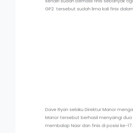
sendiri sudah berhasil finis sebanyak 
GP2 tersebut sudah lima kali finis dalam 
Dave Ryan selaku Direktur Manor meng
Manor tersebut berhasil menyaingi du
membalap Nasr dan finis di posisi ke-17.