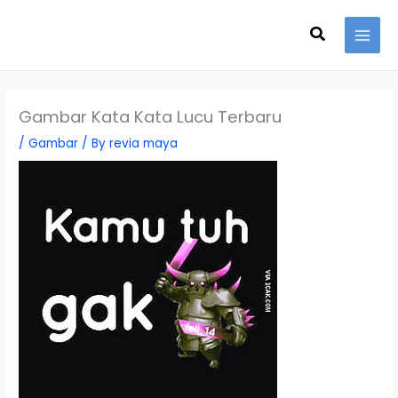
Skip
Search
to
content
Gambar Kata Kata Lucu Terbaru
/
Gambar
/ By
revia maya