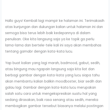
Hallo guys! Kembali lagi mampir ke halaman ini. Terimakasih
atas kunjungan dan dukungan kalian untuk halaman ini dan
semoga bisa terus lebih baik kedepannya di dalam
penulisan. Oke kita langsung saja ya ke topik ga perlu
lama-lama dan bertele-tele kali ini saya akan membahas
tentang gamabr dengan kata-kata lucu.
Yap buat kalian yang lagi marah, badmood, gabut, sedih,
atau bingung mau ngapain langsung saja kita liat dan
berbagi gambar dengan kata-kata yang lucu siapa tahu
akan membantu kalian balikin moodboster, biar sedih dan
galau lagi. Gambar dengan kata-kata lucu merupakan
salah satu cara untuk mengekspresikan suatu hal yang
sedang dirasakan, baik rasa senang atau sedih, mereka
membagikan gambar tersebut biasanya melalui postingan