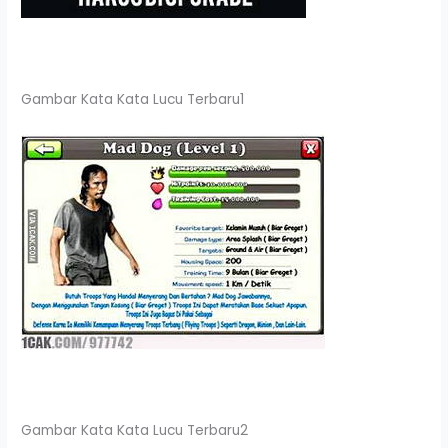
Gambar Kata Kata Lucu Terbaru1
Gambar Kata Kata Lucu Terbaru2