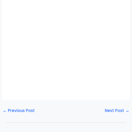
←
Previous Post
Next Post
→