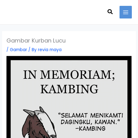
Skip
Search
to
content
Gambar Kurban Lucu
/
Gambar
/ By
revia maya