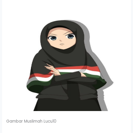
Gambar Muslimah Lucu10