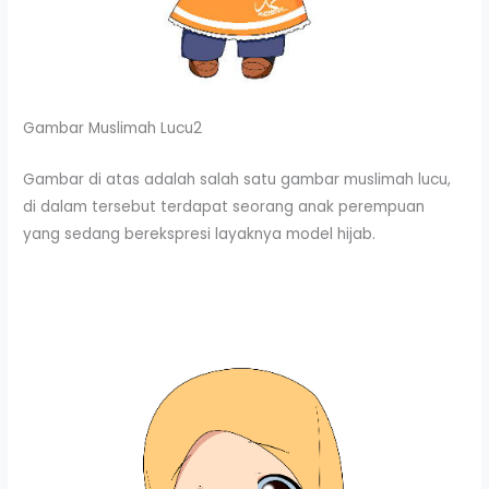
Gambar Muslimah Lucu2
Gambar di atas adalah salah satu gambar muslimah lucu,
di dalam tersebut terdapat seorang anak perempuan
yang sedang berekspresi layaknya model hijab.