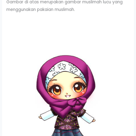
Gambar di atas merupakan gambar muslimah lucu yang
menggunakan pakaian muslimah.