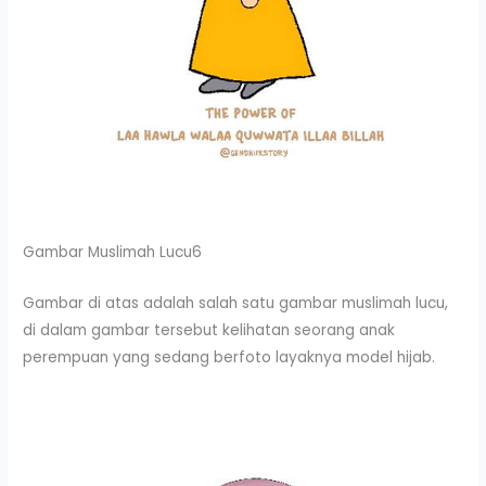
Gambar Muslimah Lucu6
Gambar di atas adalah salah satu gambar muslimah lucu,
di dalam gambar tersebut kelihatan seorang anak
perempuan yang sedang berfoto layaknya model hijab.