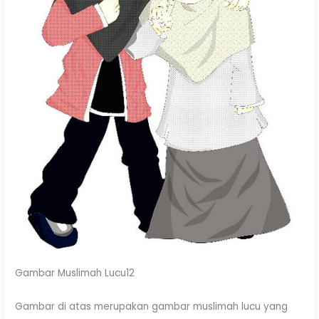
Gambar Muslimah Lucu12
Gambar di atas merupakan gambar muslimah lucu yang