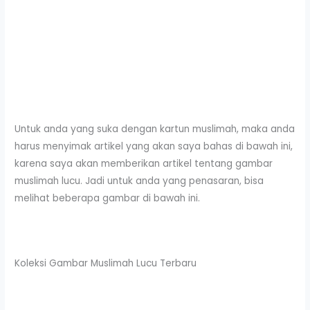
Untuk anda yang suka dengan kartun muslimah, maka anda
harus menyimak artikel yang akan saya bahas di bawah ini,
karena saya akan memberikan artikel tentang gambar
muslimah lucu. Jadi untuk anda yang penasaran, bisa
melihat beberapa gambar di bawah ini.
Koleksi Gambar Muslimah Lucu Terbaru