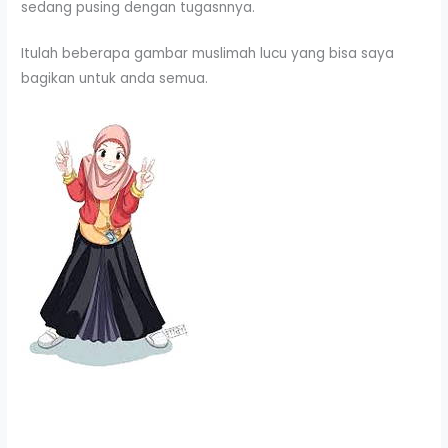
sedang pusing dengan tugasnnya.
Itulah beberapa gambar muslimah lucu yang bisa saya
bagikan untuk anda semua.