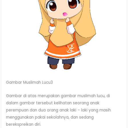
Gambar Muslimah Lucu3
Gambar di atas merupakan gambar muslimah lucu, di
dalam gambar tersebut kelihatan seorang anak
perempuan dan dua orang anak laki – laki yang masih
menggunakan pakai sekolahnya, dan sedang
berekspreikan diri.