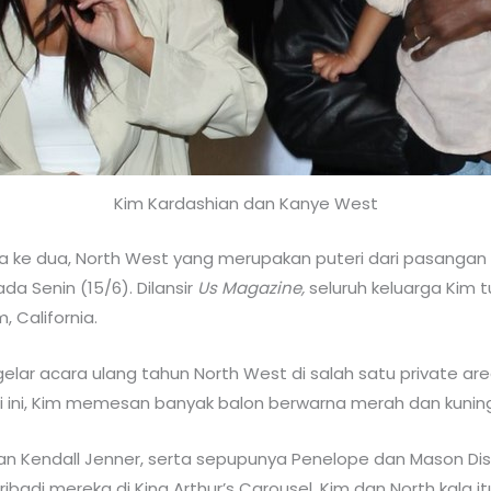
Kim Kardashian dan Kanye West
a ke dua, North West yang merupakan puteri dari pasanga
da Senin (15/6). Dilansir
Us Magazine,
seluruh keluarga Kim t
 California.
elar acara ulang tahun North West di salah satu private ar
ali ini, Kim memesan banyak balon berwarna merah dan kunin
 dan Kendall Jenner, serta sepupunya Penelope dan Mason Di
ribadi mereka di King Arthur’s Carousel. Kim dan North kal