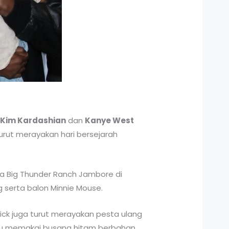
n
Kim Kardashian
dan
Kanye West
urut merayakan hari bersejarah
ea Big Thunder Ranch Jambore di
g serta balon Minnie Mouse.
sick juga turut merayakan pesta ulang
a itu memakai busana hitam berbahan