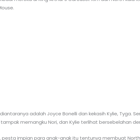
Mouse.
 diantaranya adalah Joyce Bonelli dan kekasih Kylie, Tyg
ri tampak memangku Nori, dan Kylie terlihat bersebelahan d
5), pesta impian para anak-anak itu tentunya membuat North b