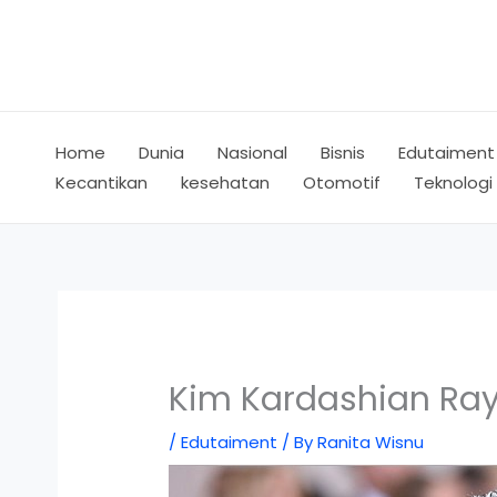
Skip
to
content
Home
Dunia
Nasional
Bisnis
Edutaiment
Kecantikan
kesehatan
Otomotif
Teknologi
Kim Kardashian Ray
/
Edutaiment
/ By
Ranita Wisnu