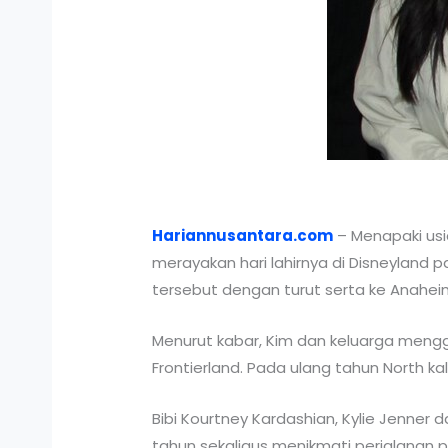
Hariannusantara.com
– Menapaki usi
merayakan hari lahirnya di Disneyland pa
tersebut dengan turut serta ke Anaheim,
Menurut kabar, Kim dan keluarga mengg
Frontierland. Pada ulang tahun North k
Bibi Kourtney Kardashian, Kylie Jenner
tahun sekaligus menikmati perjalanan p