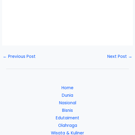
←
Previous Post
Next Post
→
Home
Dunia
Nasional
Bisnis
Edutaiment
Olahraga
Wisata & Kuliner