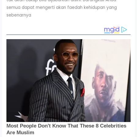
semua dapat mengerti akan faedah kehidupan yang
sebenarnya