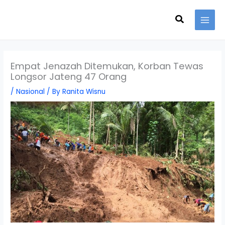
Skip
Search
to
content
Empat Jenazah Ditemukan, Korban Tewas
Longsor Jateng 47 Orang
/
Nasional
/ By
Ranita Wisnu