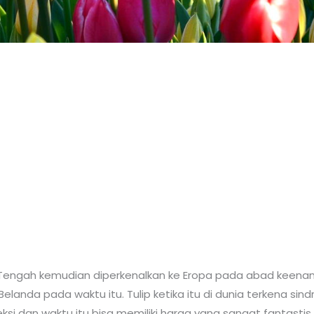
ur Tengah kemudian diperkenalkan ke Eropa pada abad keena
elanda pada waktu itu. Tulip ketika itu di dunia terkena si
eksi dan waktu itu bisa memiliki harga yang sangat fantastis. 