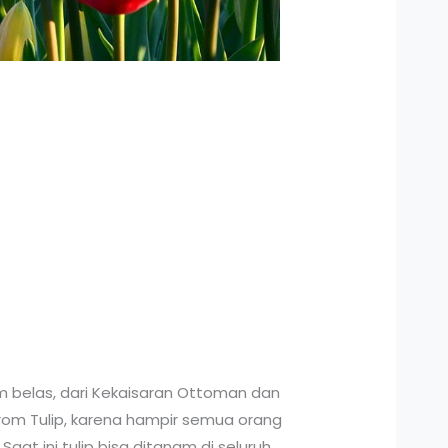
m belas, dari Kekaisaran Ottoman dan
ndrom Tulip, karena hampir semua orang
Saat ini tulip bisa ditanam di seluruh