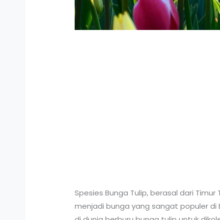
Spesies Bunga Tulip, berasal dari Tim
menjadi bunga yang sangat populer di B
di dunia berburu bunga tulip untuk dikol