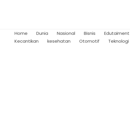
Skip
to
content
Home
Dunia
Nasional
Bisnis
Edutaiment
Kecantikan
kesehatan
Otomotif
Teknologi