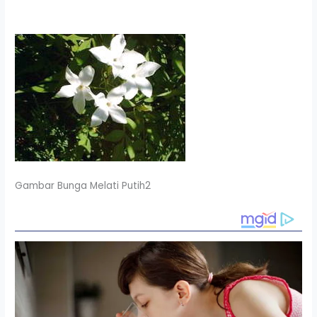
Gambar Bunga Melati Putih2