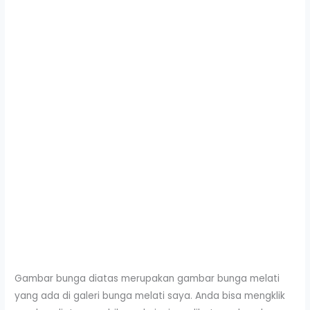
Gambar bunga diatas merupakan gambar bunga melati
yang ada di galeri bunga melati saya. Anda bisa mengklik