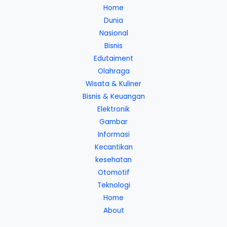
Home
Dunia
Nasional
Bisnis
Edutaiment
Olahraga
Wisata & Kuliner
Bisnis & Keuangan
Elektronik
Gambar
Informasi
Kecantikan
kesehatan
Otomotif
Teknologi
Home
About