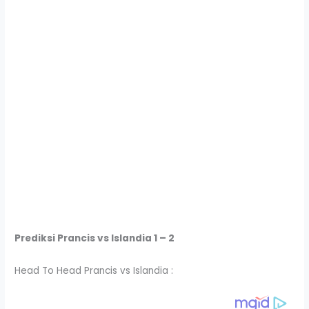
Prediksi Prancis vs Islandia 1 – 2
Head To Head Prancis vs Islandia :