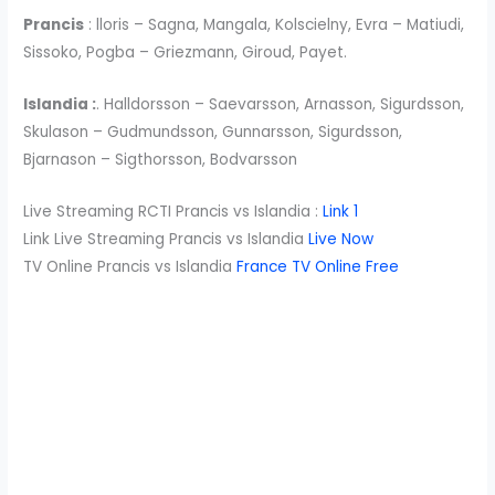
Prancis
: lloris – Sagna, Mangala, Kolscielny, Evra – Matiudi,
Sissoko, Pogba – Griezmann, Giroud, Payet.
Islandia :
. Halldorsson – Saevarsson, Arnasson, Sigurdsson,
Skulason – Gudmundsson, Gunnarsson, Sigurdsson,
Bjarnason – Sigthorsson, Bodvarsson
Live Streaming RCTI Prancis vs Islandia :
Link 1
Link Live Streaming Prancis vs Islandia
Live Now
TV Online Prancis vs Islandia
France TV Online Free