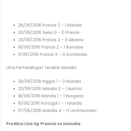
26/06/2016 Prancis 2 – 1 Irlandia
20/06/2016 Swiss 0 – 0 Prancis
20/06/2016 Prancis 2 – 0 Albania
16/06/2016 Prancis 2 – 1 Rumania
11/06/2016 Prancis 3 – 0 Scotlandia
Lima Pertandingan Terakhir Islandia:
28/06/2016 Inggris 1 – 2 Islandia
22/06/2016 Islandia 2 – 1 Austria
18/06/2016 Islandia 1 – 1 Hungaria
15/06/2016 Portugal 1 – 1 Islandia
07/06/2016 Islandia 4 – 0 Liechtenstein
Prediksi Line Up Prancis vs Islandia :