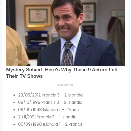
28/05/2012 Prancis 3 – 2 Islandia
09/10/1999 Prancis 3 – 2 Islandia
06/09/1998 Islandia 1 – 1 Prancis
21/11/1991 Prancis 3 – 1 Islandia
06/09/1990 Islandia 1 – 2 Prancis