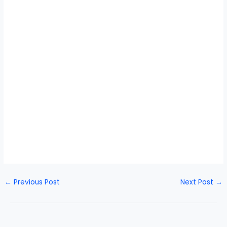
←
Previous Post
Next Post
→