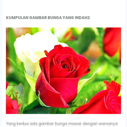
KUMPULAN GAMBAR BUNGA YANG INDAH2
Yang kedua ada gambar bunga mawar dengan warnanya