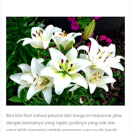
Bisa kita lihat bahwa pesona dari bunga ini terpancar jelas
dengan bentuknya yang tajam, putiknya yang unik dan
yang lebih menonjol adalah warnanya yang putih bersih.