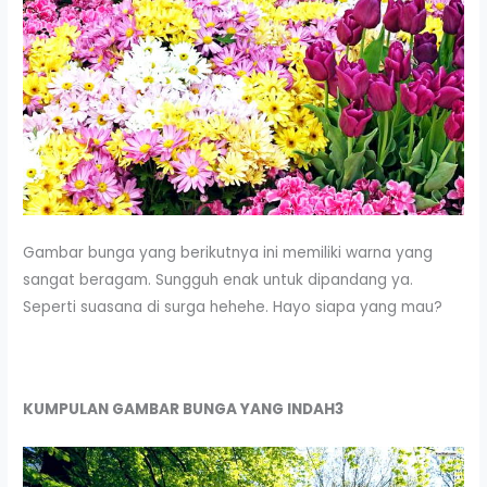
Gambar bunga yang berikutnya ini memiliki warna yang
sangat beragam. Sungguh enak untuk dipandang ya.
Seperti suasana di surga hehehe. Hayo siapa yang mau?
KUMPULAN GAMBAR BUNGA YANG INDAH3