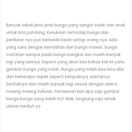
Banyak sekali jenis jenis bunga yang sangat indah dan enak
untuk kita pandang. Kesukaan terhadap bunga dan
penilaian nya pun berbeda beda setiap orang nya. Ada
yang suka dengan keindahan dari bunga mawar, bunga
matahari sampai pada bunga bangkai dan masih banyak
lagi yang lainnya. Seperti yang akan kita bahas kali ini yaitu
gambar bunga yang indah. Bunga yang indah bisa kita nilai
dari beberapa aspek seperti kelopaknya, warnanya,
bentuknya dan masih banyak lagi sesuai dengan selera
masing masing individu. Penasaran kan apa saja gambar
bunga bunga yang indah itu? Baik, langsung saja simak
ulasan berikut ya.