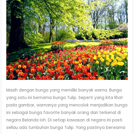
Masih dengan bunga yang memiliki banyak warna. Bunga
yang satu ini bernama bunga Tulip. Seperti yang kita lihat
pada gambar, warnanya yang mencolok menjadikan bunga
ini sebagai bunga favorite banyak orang dan terkenal di
negara Belanda loh. Di setiap kawasan di negara ini pasti
sellau ada tumbuhan bunga Tulip. Yang pastinya berwarna