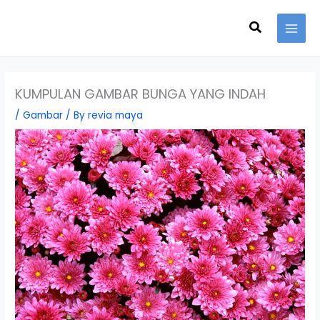
Skip
Search
to
content
KUMPULAN GAMBAR BUNGA YANG INDAH
/
Gambar
/ By
revia maya