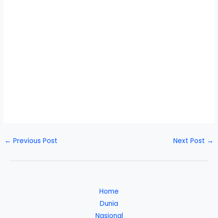
←
Previous Post
Next Post
→
Home
Dunia
Nasional