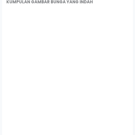
KUMPULAN GAMBAR BUNGA YANG INDAH