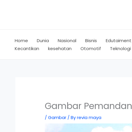
Skip
to
content
Home
Dunia
Nasional
Bisnis
Edutaiment
Kecantikan
kesehatan
Otomotif
Teknologi
Gambar Pemandan
/
Gambar
/ By
revia maya