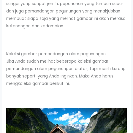
sungai yang sangat jernih, pepohonan yang tumbuh subur
dan juga pemandangan pegunungan yang menakjubkan
membuat siapa saja yang melihat gambar ini akan merasa
ketenangan dan kedamaian.
Koleksi gambar pemandangan alam pegunungan
Jika Anda sudah melihat beberapa koleksi gambar
pemandangan alam pegunungan diatas, tapi masih kurang
banyak seperti yang Anda inginkan. Maka Anda harus
mengkoleksi gambar berikut ini.