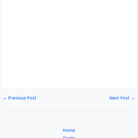
←
Previous Post
Next Post
→
Home