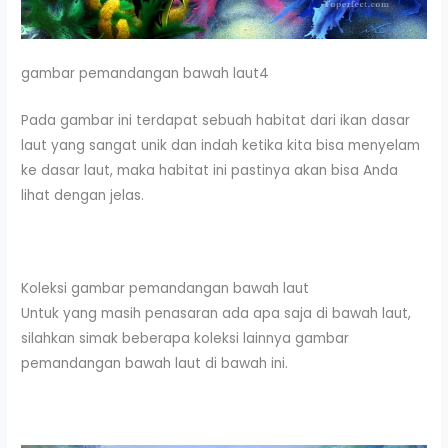
gambar pemandangan bawah laut4
Pada gambar ini terdapat sebuah habitat dari ikan dasar
laut yang sangat unik dan indah ketika kita bisa menyelam
ke dasar laut, maka habitat ini pastinya akan bisa Anda
lihat dengan jelas.
Koleksi gambar pemandangan bawah laut
Untuk yang masih penasaran ada apa saja di bawah laut,
silahkan simak beberapa koleksi lainnya gambar
pemandangan bawah laut di bawah ini.