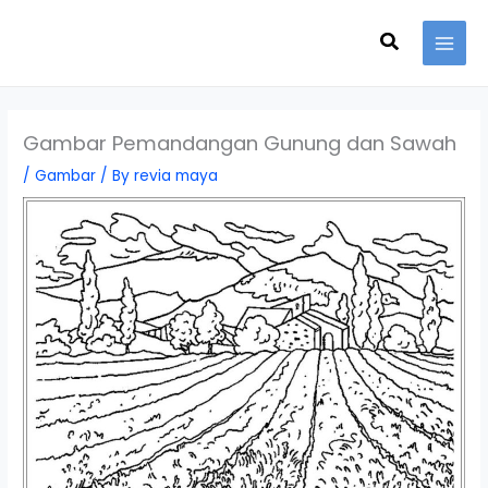
Skip
Search
to
content
Gambar Pemandangan Gunung dan Sawah
/
Gambar
/ By
revia maya