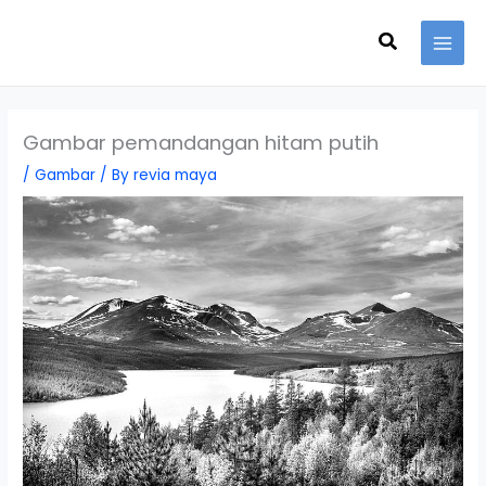
Skip
Search
to
content
Gambar pemandangan hitam putih
/
Gambar
/ By
revia maya