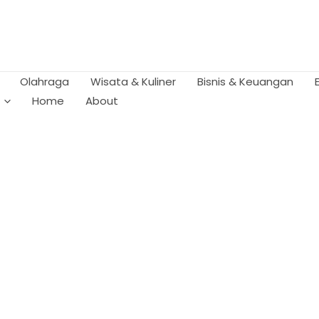
Olahraga
Wisata & Kuliner
Bisnis & Keuangan
Home
About