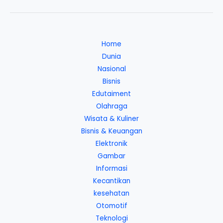
Home
Dunia
Nasional
Bisnis
Edutaiment
Olahraga
Wisata & Kuliner
Bisnis & Keuangan
Elektronik
Gambar
Informasi
Kecantikan
kesehatan
Otomotif
Teknologi