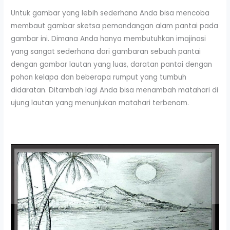
Untuk gambar yang lebih sederhana Anda bisa mencoba
membaut gambar sketsa pemandangan alam pantai pada
gambar ini. Dimana Anda hanya membutuhkan imajinasi
yang sangat sederhana dari gambaran sebuah pantai
dengan gambar lautan yang luas, daratan pantai dengan
pohon kelapa dan beberapa rumput yang tumbuh
didaratan. Ditambah lagi Anda bisa menambah matahari di
ujung lautan yang menunjukan matahari terbenam.