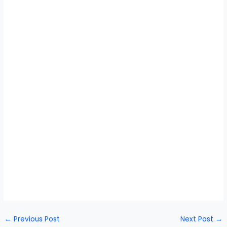
←
Previous Post
Next Post
→