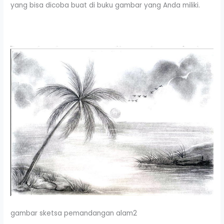
yang bisa dicoba buat di buku gambar yang Anda miliki.
gambar sketsa pemandangan alam2