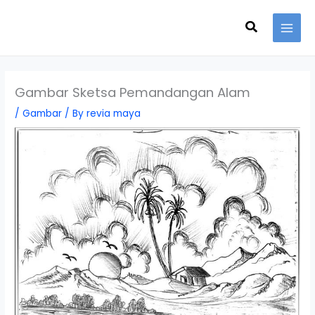
Skip
Search
to
content
Gambar Sketsa Pemandangan Alam
/
Gambar
/ By
revia maya