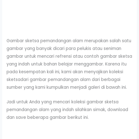
Gambar sketsa pemandangan alam merupakan salah satu
gambar yang banyak dicari para pelukis atau seniman
gambar untuk mencari refrensi atau contoh gambar sketsa
yang indah untuk bahan belajar menggambar. Karena itu
pada kesempatan kali ini, kami akan menyajikan koleksi
sketsadari gambar pemandangan alam dari berbagai
sumber yang kami kumpulkan menjadi galeri di bawah ini.
Jadi untuk Anda yang mencari koleksi gambar sketsa
pemandangan alam yang indah silahkan simak, download
dan save beberapa gambar berikut ini.