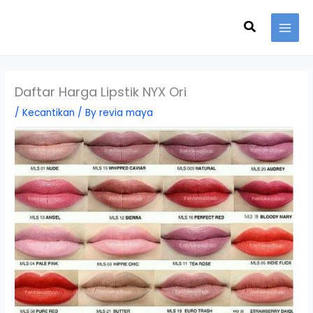
Skip
Search
to
content
Daftar Harga Lipstik NYX Ori
/
Kecantikan
/ By
revia maya