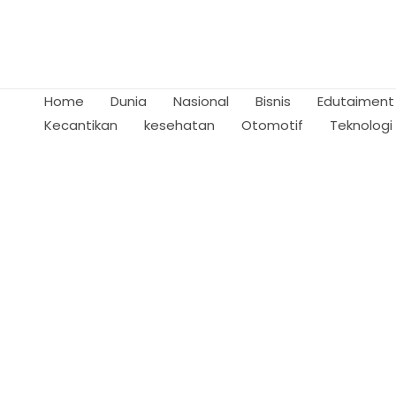
Skip
to
content
Home
Dunia
Nasional
Bisnis
Edutaiment
Kecantikan
kesehatan
Otomotif
Teknologi