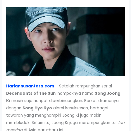
Hariannusantara.com
– Setelah rampungkan serial
Decendants of The Sun
, nampaknya nama
Song Joong
Ki
masih saja hangat diperbincangkan. Berkat dramanya
dengan
Song Hye Kyo
alami kesuksesan, berbagai
tawaran yang menghampiri Joong Ki juga makin
membludak. Selain itu, Joong Ki juga merampungkan tur
fan
meeting
di Asia baru-baru ini.