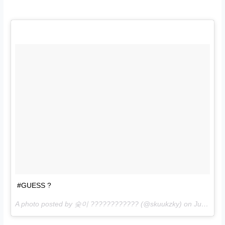
#GUESS ?
A photo posted by 숮이 ???????????? (@skuukzky) on
Jul 18, 2016 at 11:37pm PDT