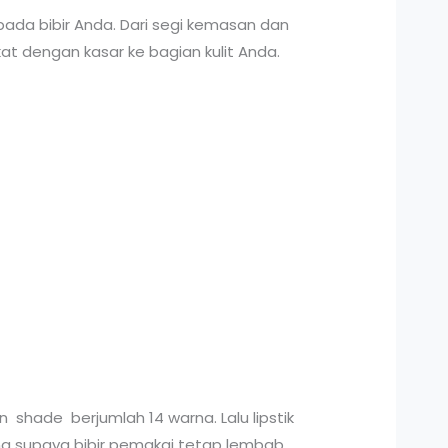
 pada bibir Anda. Dari segi kemasan dan
t dengan kasar ke bagian kulit Anda.
 shade berjumlah 14 warna. Lalu lipstik
ng supaya bibir pemakai tetap lembab,