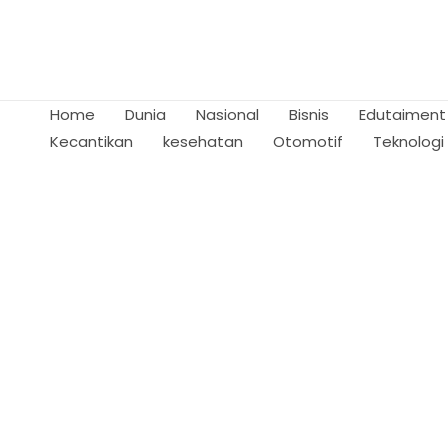
Skip
to
content
Home
Dunia
Nasional
Bisnis
Edutaiment
Kecantikan
kesehatan
Otomotif
Teknologi