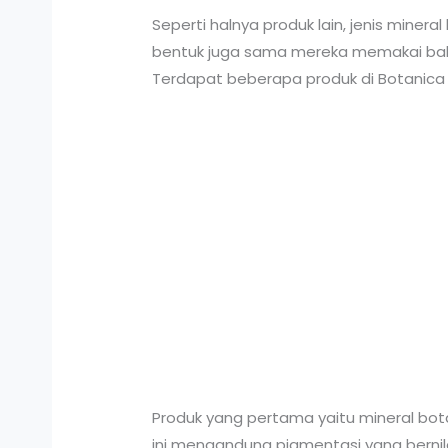
Seperti halnya produk lain, jenis miner
bentuk juga sama mereka memakai bahan
Terdapat beberapa produk di Botanica i
Produk yang pertama yaitu mineral botan
ini mengandung pigmentasi yang bernil