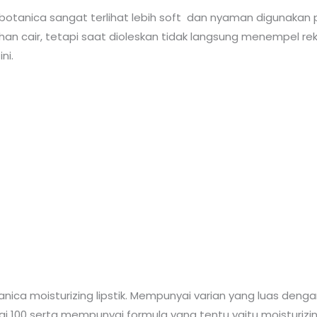
al botanica sangat terlihat lebih soft dan nyaman digunakan
 cair, tetapi saat dioleskan tidak langsung menempel reka
ni.
ica moisturizing lipstik. Mempunyai varian yang luas dengan
ai 100 serta mempunyai formula yang tentu yaitu moisturizi