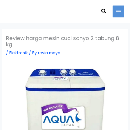
Skip
Search
to
content
Review harga mesin cuci sanyo 2 tabung 8
kg
/
Elektronik
/ By
revia maya