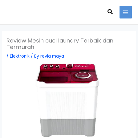
Skip
Search
to
content
Review Mesin cuci laundry Terbaik dan
Termurah
/
Elektronik
/ By
revia maya