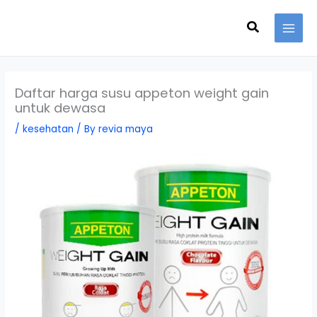
Skip
Search
to
content
Daftar harga susu appeton weight gain
untuk dewasa
/
kesehatan
/ By
revia maya