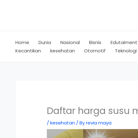
Skip
to
content
Home
Dunia
Nasional
Bisnis
Edutaiment
Kecantikan
kesehatan
Otomotif
Teknologi
Daftar harga susu
/
kesehatan
/ By
revia maya