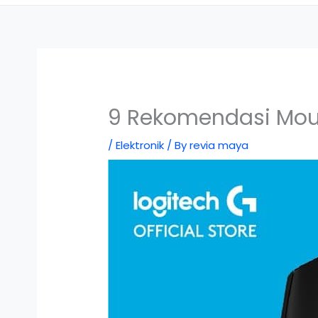
9 Rekomendasi Mous
/
Elektronik
/ By
revia maya