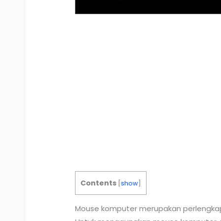
Contents
[
show
]
Mouse komputer merupakan perlengkap