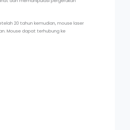
inat dan memanipulasi pergerakan
etelah 20 tahun kemudian, mouse laser
0-an. Mouse dapat terhubung ke