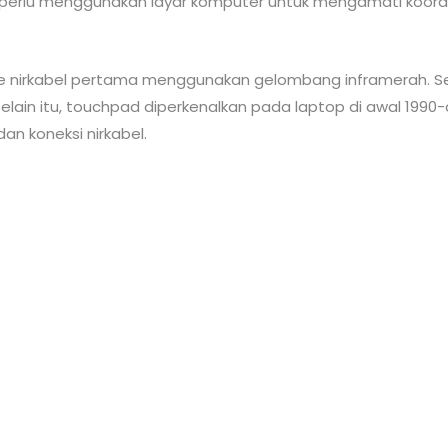
erlu menggunakan layar komputer untuk mengamati koord
use nirkabel pertama menggunakan gelombang inframerah. S
elain itu, touchpad diperkenalkan pada laptop di awal 199
an koneksi nirkabel.