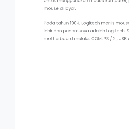
Untuk menggunakan mouse komputer, p
mouse di layar.
Pada tahun 1984, Logitech merilis mo
lahir dan penemunya adalah Logitech. S
motherboard melalui: COM, PS / 2 , USB d