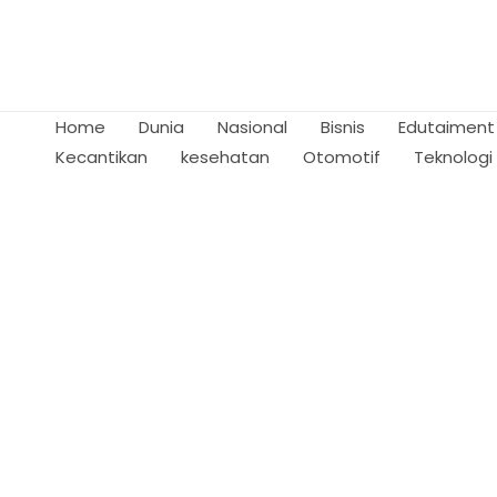
Skip
to
content
Home
Dunia
Nasional
Bisnis
Edutaiment
Kecantikan
kesehatan
Otomotif
Teknologi