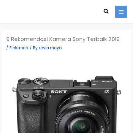
Skip
Search
to
content
9 Rekomendasi Kamera Sony Terbaik 2019
/
Elektronik
/ By
revia maya