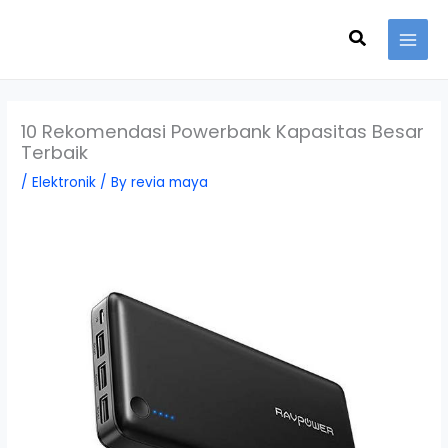
Skip
Search
to
content
10 Rekomendasi Powerbank Kapasitas Besar
Terbaik
/
Elektronik
/ By
revia maya