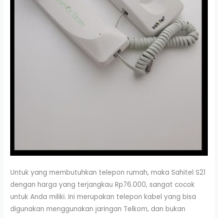
Untuk yang membutuhkan telepon rumah, maka Sahitel S21
dengan harga yang terjangkau Rp76.000, sangat cocok
untuk Anda miliki. Ini merupakan telepon kabel yang bisa
digunakan menggunakan jaringan Telkom, dan bukan