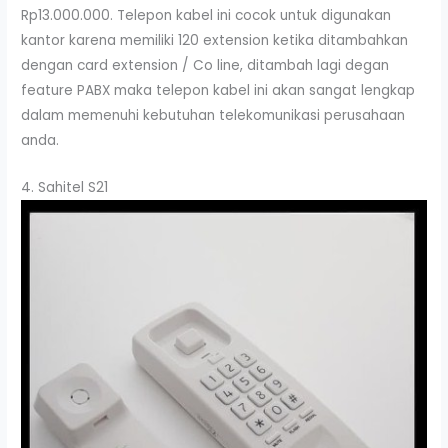
Rp13.000.000. Telepon kabel ini cocok untuk digunakan
kantor karena memiliki 120 extension ketika ditambahkan
dengan card extension / Co line, ditambah lagi degan
feature PABX maka telepon kabel ini akan sangat lengkap
dalam memenuhi kebutuhan telekomunikasi perusahaan
anda.
4. Sahitel S21