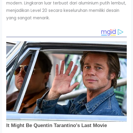
modern. Lingkaran luar terbuat dari aluminium putih lembut,
menjadikan Level 20 secara keseluruhan memiliki desain
yang sangat menarik.