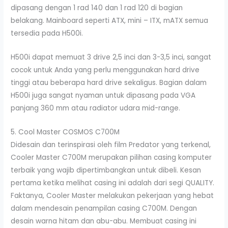
dipasang dengan 1 rad 140 dan 1 rad 120 di bagian
belakang. Mainboard seperti ATX, mini – ITX, mATX semua
tersedia pada H500i.
H500i dapat memuat 3 drive 2,5 inci dan 3-3,5 inci, sangat
cocok untuk Anda yang perlu menggunakan hard drive
tinggi atau beberapa hard drive sekaligus. Bagian dalam
H500i juga sangat nyaman untuk dipasang pada VGA
panjang 360 mm atau radiator udara mid-range.
5. Cool Master COSMOS C700M
Didesain dan terinspirasi oleh film Predator yang terkenal,
Cooler Master C700M merupakan pilihan casing komputer
terbaik yang wajib dipertimbangkan untuk dibeli. Kesan
pertama ketika melihat casing ini adalah dari segi QUALITY.
Faktanya, Cooler Master melakukan pekerjaan yang hebat
dalam mendesain penampilan casing C700M. Dengan
desain warna hitam dan abu-abu. Membuat casing ini