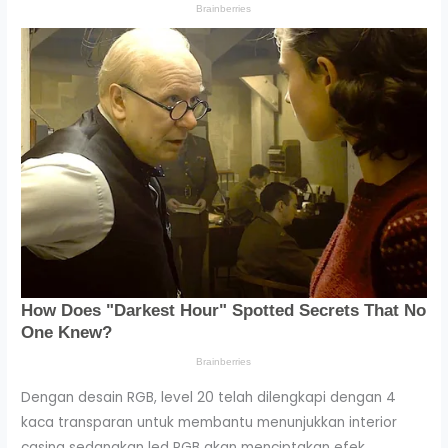
Dengan desain RGB, level 20 telah dilengkapi dengan 4
kaca transparan untuk membantu menunjukkan interior
casing sedangkan led RGB akan menciptakan efek