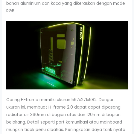
bahan aluminium dan kaca yang dikeraskan dengan mode
RGB.
Caring H-frame memiliki ukuran 597x271x582. Dengan
ukuran ini, membuat H-frame 2.0 dapat dapat dipasang
radiator air 360mm di bagian atas dan 120mm di bagian
belakang. Detail seperti port komunikasi atau mainboard
mungkin tidak perlu dibahas. Peningkatan daya tarik nyata