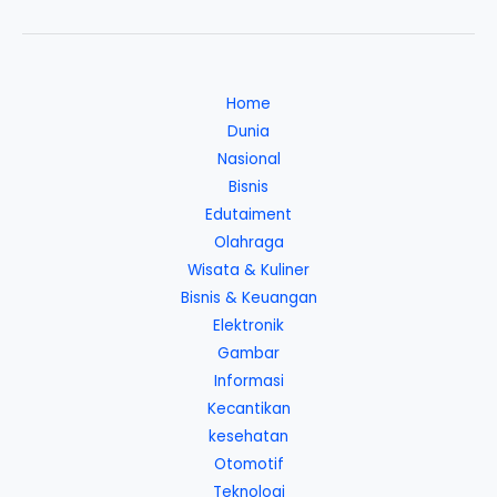
Home
Dunia
Nasional
Bisnis
Edutaiment
Olahraga
Wisata & Kuliner
Bisnis & Keuangan
Elektronik
Gambar
Informasi
Kecantikan
kesehatan
Otomotif
Teknologi