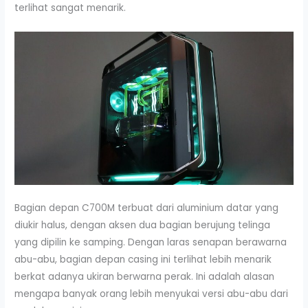
terlihat sangat menarik.
Bagian depan C700M terbuat dari aluminium datar yang
diukir halus, dengan aksen dua bagian berujung telinga
yang dipilin ke samping. Dengan laras senapan berawarna
abu-abu, bagian depan casing ini terlihat lebih menarik
berkat adanya ukiran berwarna perak. Ini adalah alasan
mengapa banyak orang lebih menyukai versi abu-abu dari