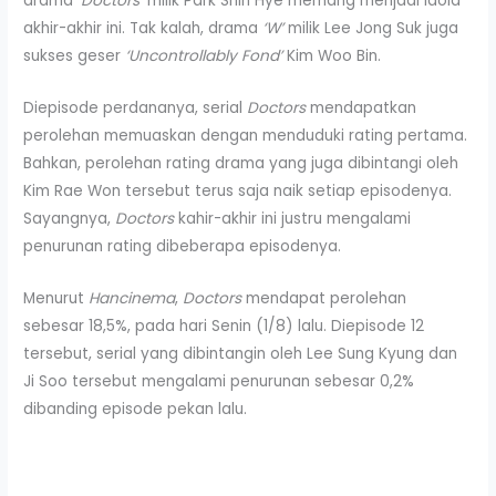
drama
‘Doctors’
milik Park Shin Hye memang menjadi idola
akhir-akhir ini. Tak kalah, drama
‘W’
milik Lee Jong Suk juga
sukses geser
‘Uncontrollably Fond’
Kim Woo Bin.
Diepisode perdananya, serial
Doctors
mendapatkan
perolehan memuaskan dengan menduduki rating pertama.
Bahkan, perolehan rating drama yang juga dibintangi oleh
Kim Rae Won tersebut terus saja naik setiap episodenya.
Sayangnya,
Doctors
kahir-akhir ini justru mengalami
penurunan rating dibeberapa episodenya.
Menurut
Hancinema
,
Doctors
mendapat perolehan
sebesar 18,5%, pada hari Senin (1/8) lalu. Diepisode 12
tersebut, serial yang dibintangin oleh Lee Sung Kyung dan
Ji Soo tersebut mengalami penurunan sebesar 0,2%
dibanding episode pekan lalu.