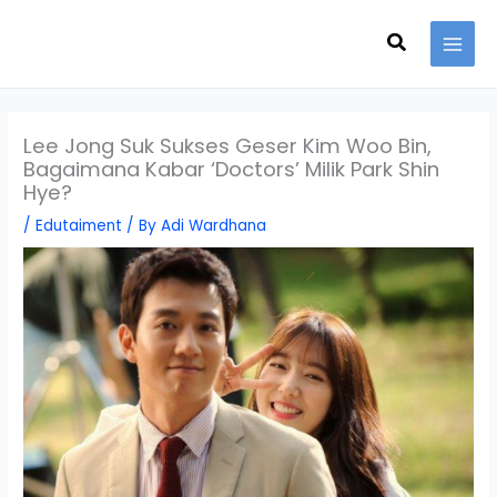
Skip
Search
to
content
Lee Jong Suk Sukses Geser Kim Woo Bin,
Bagaimana Kabar ‘Doctors’ Milik Park Shin
Hye?
/
Edutaiment
/ By
Adi Wardhana