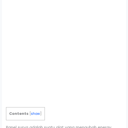
Contents
[
show
]
Panel surya adalah suatu alat yang mengubah energy