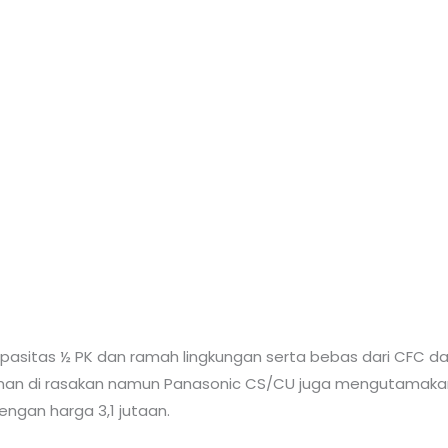
apasitas ½ PK dan ramah lingkungan serta bebas dari CFC d
yaman di rasakan namun Panasonic CS/CU juga mengutamaka
ngan harga 3,1 jutaan.