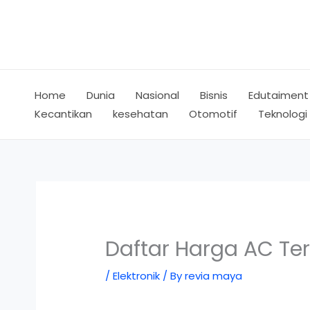
Skip
to
content
Home
Dunia
Nasional
Bisnis
Edutaiment
Kecantikan
kesehatan
Otomotif
Teknologi
Daftar Harga AC Te
/
Elektronik
/ By
revia maya