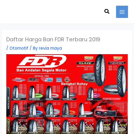
Skip
Search
to
content
Daftar Harga Ban FDR Terbaru 2019
/
Otomotif
/ By
revia maya