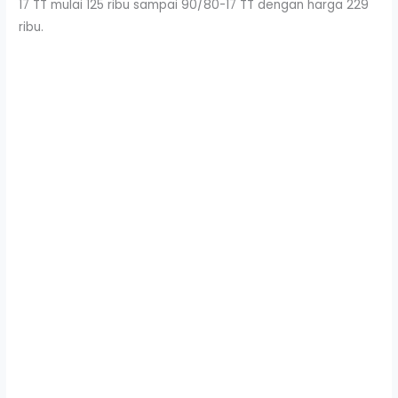
17 TT mulai 125 ribu sampai 90/80-17 TT dengan harga 229
ribu.