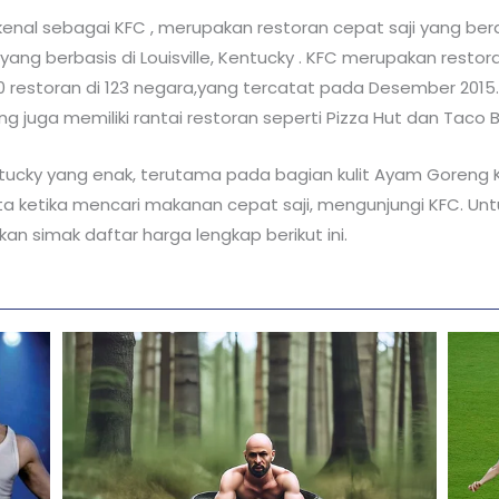
 kenal sebagai KFC , merupakan restoran cepat saji yang be
ang berbasis di Louisville, Kentucky . KFC merupakan restor
00 restoran di 123 negara,yang tercatat pada Desember 201
 juga memiliki rantai restoran seperti Pizza Hut dan Taco Be
ntucky yang enak, terutama pada bagian kulit Ayam Goreng
ri kita ketika mencari makanan cepat saji, mengunjungi KFC.
an simak daftar harga lengkap berikut ini.