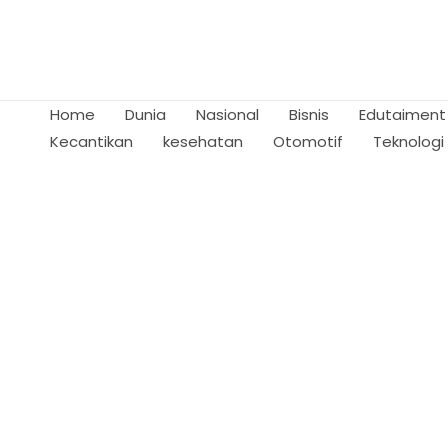
Skip
to
content
Home
Dunia
Nasional
Bisnis
Edutaiment
Kecantikan
kesehatan
Otomotif
Teknologi