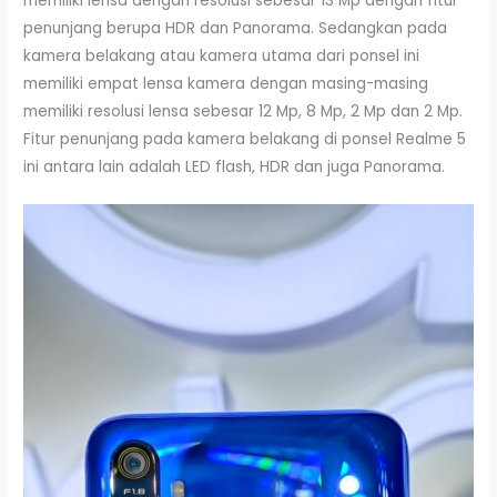
memiliki lensa dengan resolusi sebesar 13 Mp dengan fitur
penunjang berupa HDR dan Panorama. Sedangkan pada
kamera belakang atau kamera utama dari ponsel ini
memiliki empat lensa kamera dengan masing-masing
memiliki resolusi lensa sebesar 12 Mp, 8 Mp, 2 Mp dan 2 Mp.
Fitur penunjang pada kamera belakang di ponsel Realme 5
ini antara lain adalah LED flash, HDR dan juga Panorama.