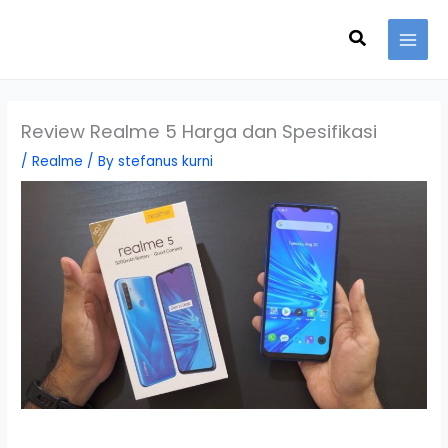
Skip
Search
to
content
Review Realme 5 Harga dan Spesifikasi
/
Realme
/ By
stefanus kurni