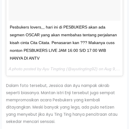
Pesbukers lovers,,, hari ini di PESBUKERS akan ada
segmen OSCAR yang akan membahas tentang perjalanan
kisah cinta Cita Citata. Penasaran kan ??? Makanya cuss
nonton PESBUKERS LIVE JAM 16:00 S/D 17:00 WIB
HANYA DI ANTV
A photo posted by Ayu Tingting (@ayutingting92) on
Aug 9, 2016 at 2:25am PDT
Dalam foto tersebut, Jessica dan Ayu nampak akrab
seperti biasanya. Mantan istri Enji tersebut juga sempat
mempromosikan acara Pesbukers yang kembali
ditayangkan. Meski banyak yang lega, ada pula netizen
yang menyebut jika Ayu Ting Ting hanya pencitraan atau
sekedar mencari sensasi.