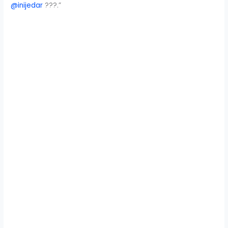
@inijedar
???.”