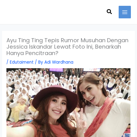
Skip
Search
to
content
Ayu Ting Ting Tepis Rumor Musuhan Dengan
Jessica Iskandar Lewat Foto Ini, Benarkah
Hanya Pencitraan?
/
Edutaiment
/ By
Adi Wardhana