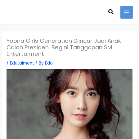
Skip
Search
to
content
Yoona Girls Generation Diincar Jadi Anak
Calon Presiden, Begini Tanggapan SM
Entertaiment
/
Edutaiment
/ By
Edo