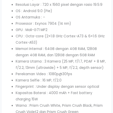
Resolusi Layar : 720 x 1560 pixel dengan rasio 19.5:9
OS : Android 9.0 (Pie)
OS Antarmuka : –
Prosessor : Exynos 7904 (14 nm)
GPU : Mali-G71 MP2
CPU : Octa-core (2×1.8 GHz Cortex-A73 & 6×1.6 GHz
Cortex-A53)
Memori Internal : 64GB dengan 4GB RAM, 128GB
dengan 4GB RAM, dan 128GB dengan 6GB RAM
Kamera Utama : 3 Kamera (25 MP, f/1.7, PDAF + 8 MP,
f/2.2, 13mm (ultrawide) + 5 MP, f/2.2, depth sensor)
Perekaman Video : 1080p@30fps
Kamera Selfie : 16 MP, f/2.0
Fingerprint : Under display dengan sensor optical
Kapasitas Baterai : 4000 mAh + Fast battery
charging 15W
Warna : Prism Crush White, Prism Crush Black, Prism
Crush Violet2 dan Prism Crush Green