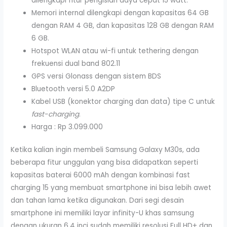
dilengkapi fitur pengisian daya cepat 15 watt.
Memori internal dilengkapi dengan kapasitas 64 GB
dengan RAM 4 GB, dan kapasitas 128 GB dengan RAM
6 GB.
Hotspot WLAN atau wi-fi untuk tethering dengan
frekuensi dual band 802.11
GPS versi Glonass dengan sistem BDS
Bluetooth versi 5.0 A2DP
Kabel USB (konektor charging dan data) tipe C untuk
fast-charging
.
Harga : Rp 3.099.000
Ketika kalian ingin membeli Samsung Galaxy M30s, ada
beberapa fitur unggulan yang bisa didapatkan seperti
kapasitas baterai 6000 mAh dengan kombinasi fast
charging 15 yang membuat smartphone ini bisa lebih awet
dan tahan lama ketika digunakan. Dari segi desain
smartphone ini memiliki layar infinity-U khas samsung
dengan ukuran 6,4 inci sudah memiliki resolusi Full HD+ dan