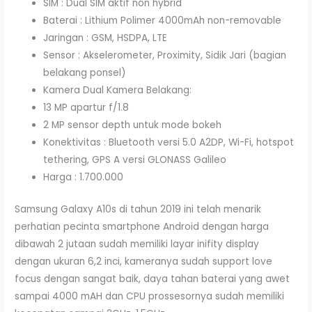
SIM : Dual SIM aktif non hybrid
Baterai : Lithium Polimer 4000mAh non-removable
Jaringan : GSM, HSDPA, LTE
Sensor : Akselerometer, Proximity, Sidik Jari (bagian
belakang ponsel)
Kamera Dual Kamera Belakang:
13 MP apartur f/1.8
2 MP sensor depth untuk mode bokeh
Konektivitas : Bluetooth versi 5.0 A2DP, Wi-Fi, hotspot
tethering, GPS A versi GLONASS Galileo
Harga : 1.700.000
Samsung Galaxy A10s di tahun 2019 ini telah menarik
perhatian pecinta smartphone Android dengan harga
dibawah 2 jutaan sudah memiliki layar inifity display
dengan ukuran 6,2 inci, kameranya sudah support love
focus dengan sangat baik, daya tahan baterai yang awet
sampai 4000 mAH dan CPU prossesornya sudah memiliki