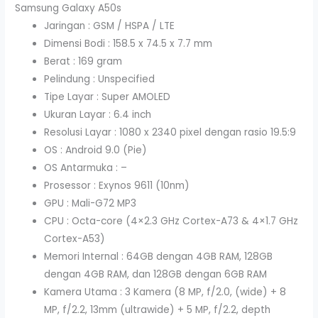
Samsung Galaxy A50s
Jaringan : GSM / HSPA / LTE
Dimensi Bodi : 158.5 x 74.5 x 7.7 mm
Berat : 169 gram
Pelindung : Unspecified
Tipe Layar : Super AMOLED
Ukuran Layar : 6.4 inch
Resolusi Layar : 1080 x 2340 pixel dengan rasio 19.5:9
OS : Android 9.0 (Pie)
OS Antarmuka : –
Prosessor : Exynos 9611 (10nm)
GPU : Mali-G72 MP3
CPU : Octa-core (4×2.3 GHz Cortex-A73 & 4×1.7 GHz
Cortex-A53)
Memori Internal : 64GB dengan 4GB RAM, 128GB
dengan 4GB RAM, dan 128GB dengan 6GB RAM
Kamera Utama : 3 Kamera (8 MP, f/2.0, (wide) + 8
MP, f/2.2, 13mm (ultrawide) + 5 MP, f/2.2, depth