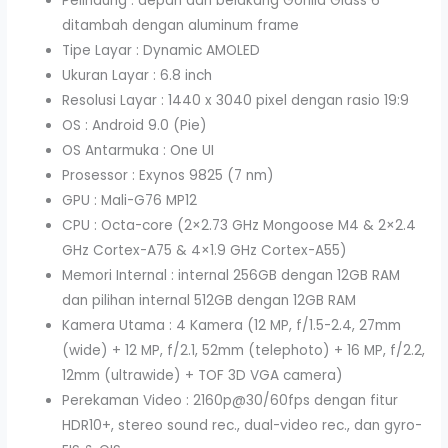
Pelindung : depan dan belakang Gorilla Glass 6
ditambah dengan aluminum frame
Tipe Layar : Dynamic AMOLED
Ukuran Layar : 6.8 inch
Resolusi Layar : 1440 x 3040 pixel dengan rasio 19:9
OS : Android 9.0 (Pie)
OS Antarmuka : One UI
Prosessor : Exynos 9825 (7 nm)
GPU : Mali-G76 MP12
CPU : Octa-core (2×2.73 GHz Mongoose M4 & 2×2.4
GHz Cortex-A75 & 4×1.9 GHz Cortex-A55)
Memori Internal : internal 256GB dengan 12GB RAM
dan pilihan internal 512GB dengan 12GB RAM
Kamera Utama : 4 Kamera (12 MP, f/1.5-2.4, 27mm
(wide) + 12 MP, f/2.1, 52mm (telephoto) + 16 MP, f/2.2,
12mm (ultrawide) + TOF 3D VGA camera)
Perekaman Video : 2160p@30/60fps dengan fitur
HDR10+, stereo sound rec., dual-video rec., dan gyro-