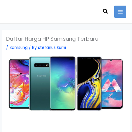
Skip
Search
to
content
Daftar Harga HP Samsung Terbaru
/
Samsung
/ By
stefanus kurni