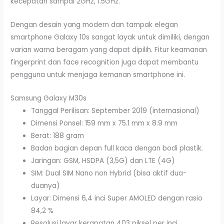
kecepatan sampai 2GHz, 1.5GHz.
Dengan desain yang modern dan tampak elegan
smartphone Galaxy 10s sangat layak untuk dimiliki, dengan
varian warna beragam yang dapat dipilih. Fitur keamanan
fingerprint dan face recognition juga dapat membantu
pengguna untuk menjaga kemanan smartphone ini.
Samsung Galaxy M30s
Tanggal Perilisan: September 2019 (internasional)
Dimensi Ponsel: 159 mm x 75.1 mm x 8.9 mm
Berat: 188 gram
Badan bagian depan full kaca dengan bodi plastik.
Jaringan: GSM, HSDPA (3,5G) dan LTE (4G)
SIM: Dual SIM Nano non Hybrid (bisa aktif dua-
duanya)
Layar: Dimensi 6,4 inci Super AMOLED dengan rasio
84,2 %
Resolusi layar kerapatan 403 piksel per inci