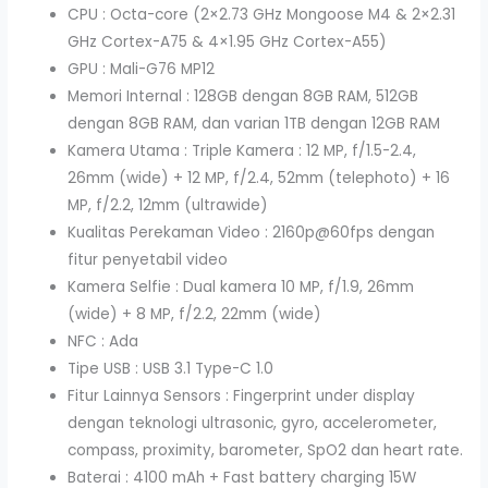
CPU : Octa-core (2×2.73 GHz Mongoose M4 & 2×2.31
GHz Cortex-A75 & 4×1.95 GHz Cortex-A55)
GPU : Mali-G76 MP12
Memori Internal : 128GB dengan 8GB RAM, 512GB
dengan 8GB RAM, dan varian 1TB dengan 12GB RAM
Kamera Utama : Triple Kamera : 12 MP, f/1.5-2.4,
26mm (wide) + 12 MP, f/2.4, 52mm (telephoto) + 16
MP, f/2.2, 12mm (ultrawide)
Kualitas Perekaman Video : 2160p@60fps dengan
fitur penyetabil video
Kamera Selfie : Dual kamera 10 MP, f/1.9, 26mm
(wide) + 8 MP, f/2.2, 22mm (wide)
NFC : Ada
Tipe USB : USB 3.1 Type-C 1.0
Fitur Lainnya Sensors : Fingerprint under display
dengan teknologi ultrasonic, gyro, accelerometer,
compass, proximity, barometer, SpO2 dan heart rate.
Baterai : 4100 mAh + Fast battery charging 15W