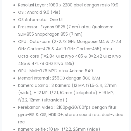
Resolusi Layar : 1080 x 2280 pixel dengan rasio 19:9
OS : Android 9.0 (Pie)
OS Antarmuka : One UI
Prosessor : Exynos 9825 (7 nm) atau Qualcomm
SDM855 Snapdragon 855 (7 nm)
CPU : Octa-core (2×2.73 GHz Mongoose M4 & 2×2.4
GHz Cortex-A75 & 4×1.9 GHz Cortex-A55) atau
Octa-core (1×2.84 GHz Kryo 485 & 3×2.42 GHz Kryo
485 & 4×1.78 GHz Kryo 485)
GPU : Mali-G76 MP12 atau Adreno 640
Memori Internal : 256GB dengan 8GB RAM
Kamera Utama : 3 Kamera (12 MP, f/1.5-2.4, 27mm
(wide), + 12 MP, f/2.1, 52mm (telephoto) + 16 MP,
f/2.2, 12mm (ultrawide) )
Perekaman Video : 2160p@30/60fps dengan fitur
gyro-EIS & OIS, HDR10+, stereo sound rec., dual-video
rec.
Kamera Selfie : 10 MP, f/2.2, 26mm (wide)