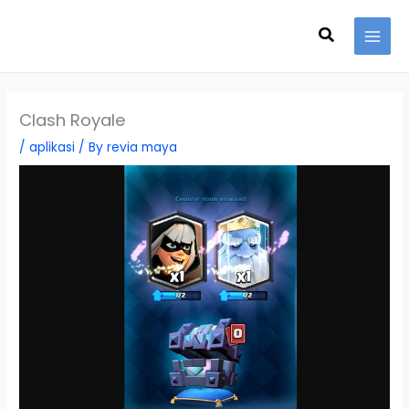
Skip
Search
to
content
Clash Royale
/
aplikasi
/ By
revia maya