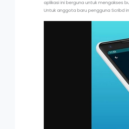
aplikasi ini berguna untuk mengakses b
Untuk anggota baru pengguna Scribd in